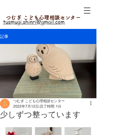
つむぎ こども心理相談センター
tusmugi.shinri@gmail.com
記事
つむぎ こども心理相談センター
2022年7月12日
読了時間: 1分
少しずつ整っています